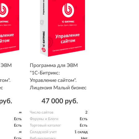
я ЭВМ
Программа для ЭВМ
"1С-Битрикс:
том".
Управление сайтом".
ес
Лицензия Малый бизнес
руб.
47 000 руб.
∞
Число сайтов
2
Есть
Форумы и Блоги
Есть
Есть
Торговый каталог
Есть
∞
Складской учет
1 склад
Есть
Веб-аналитика
Нет