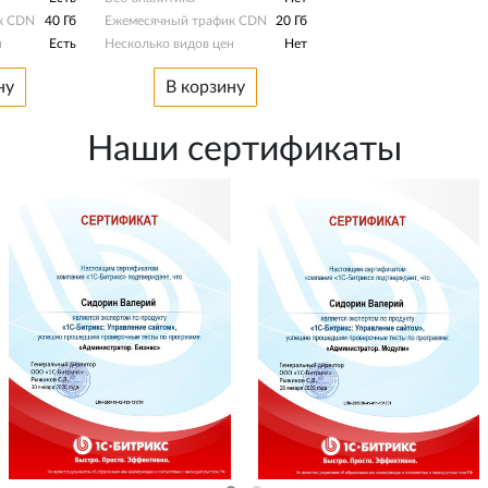
к CDN
40 Гб
Ежемесячный трафик CDN
20 Гб
н
Есть
Несколько видов цен
Нет
ну
В корзину
Наши сертификаты