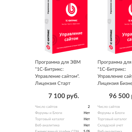
Программа для ЭВМ
Программа дл
"1С-Битрикс:
"1С-Битрикс:
Управление сайтом".
Управление сай
Лицензия Старт
Лицензия Бизн
7 100 руб.
96 500 
Число сайтов
2
Число сайтов
Форумы и Блоги
Нет
Форумы и Блоги
Торговый каталог
Нет
Торговый каталог
Веб-аналитика
Нет
Складской учет
Ежемесячный трафик CDN
5 Гб
Веб-аналитика