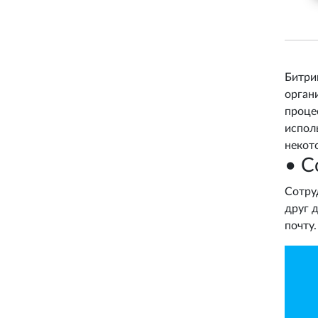
Битри
органи
проце
испол
некот
• С
Сотру
друг 
почту.