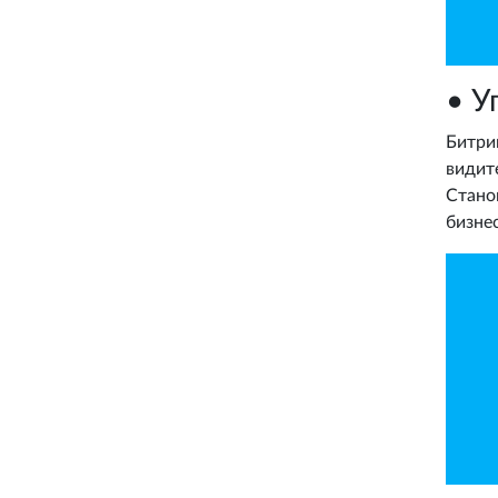
• У
Битри
видит
Стано
бизне