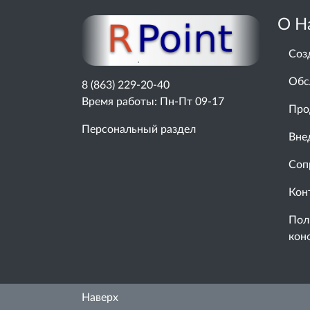
О Н
Соз
Обс
8 (863) 229-20-40
Время работы: Пн-Пт 09-17
Про
Персональный раздел
Вне
Соп
Кон
Пол
кон
Наверх