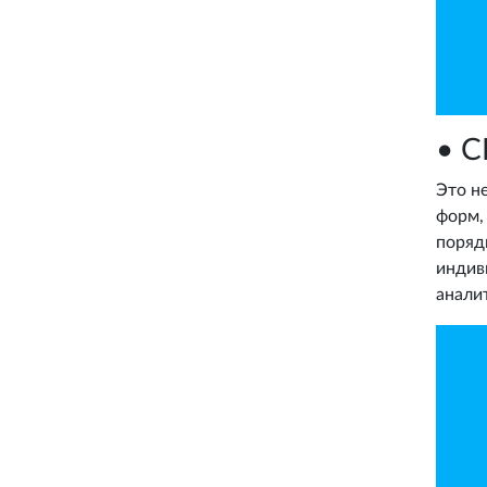
• 
Это не
форм,
поряд
индив
анали